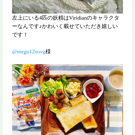
左上にいる4匹の妖精はViridianのキャラクタ
ーなんです♪かわいく載せていただき嬉しい
です！
@megu12novg
様