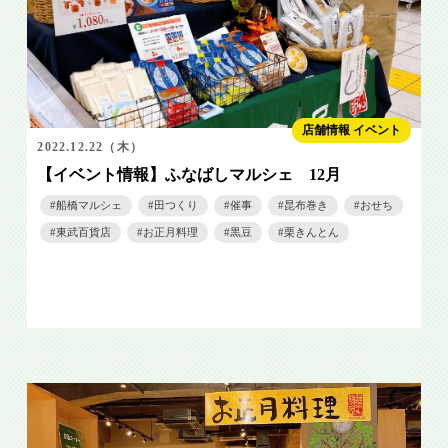
店舗情報 イベント
2022.12.22（木）
【イベント情報】ふなばしマルシェ 12月
船橋マルシェ
田つくり
催事
昆布巻き
おせち
東武百貨店
お正月料理
黒豆
栗きんとん