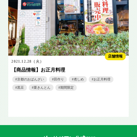
店舗情報
2021.12.28（火）
【商品情報】お正月料理
京都のおばんざい
田作り
煮しめ
お正月料理
黒豆
栗きんとん
期間限定