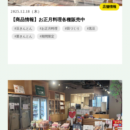
店舗情報
2025.12.18（木）
【商品情報】お正月料理各種販売中
豆きんとん
お正月料理
田づくり
黒豆
栗きんとん
期間限定